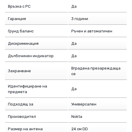
Връзка с PC
Да
Гаранция
3 години
Грунд баланс
Ръчен и автоматичен
Дискриминация
Да
Дълбочинен индикатор
Да
Вградена презареждаща
Захранване
се
Идентифициране на
Да
предмета
Подходящ за
Универсален
Производител
Nokta
Размер на антена
24 см DD