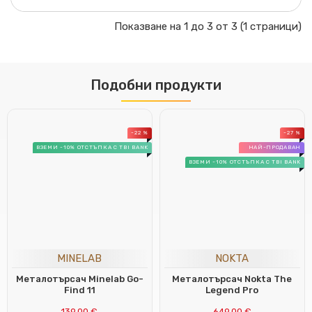
Показване на 1 до 3 от 3 (1 страници)
Подобни продукти
-22 %
-27 %
ВЗЕМИ -10% ОТСТЪПКА С TBI BANK
НАЙ-ПРОДАВАН
ВЗЕМИ -10% ОТСТЪПКА С TBI BANK
MINELAB
NOKTA
Металотърсач Minelab Go-
Металотърсач Nokta The
Find 11
Legend Pro
139.00 €
649.00 €