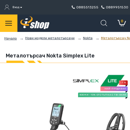
0885513255
0889951530
Вход
0
Нови модели металотърсачи
Nokta
Металотърсач No
Начало
Металотърсач Nokta Simplex Lite
-7 %
НАЙ-ПРОДАВАН
ВЗЕМИ -10% ОТСТЪПКА С TBI BANK