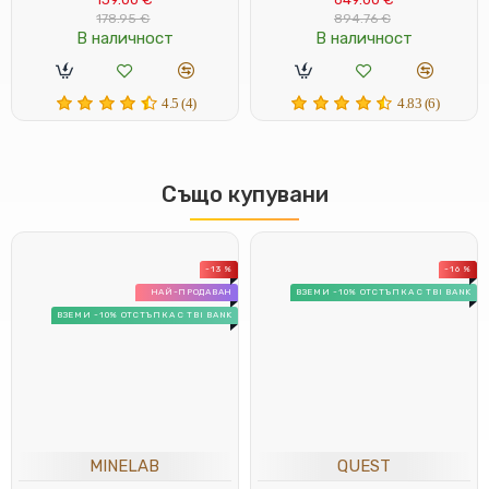
178.95 €
894.76 €
В наличност
В наличност
4.5 (4)
4.83 (6)
Също купувани
-13 %
-16 %
НАЙ-ПРОДАВАН
ВЗЕМИ -10% ОТСТЪПКА С TBI BANK
ВЗЕМИ -10% ОТСТЪПКА С TBI BANK
MINELAB
QUEST