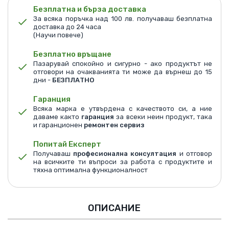
Безплатна и бърза доставка
За всяка поръчка над 100 лв. получаваш безплатна
доставка до 24 часа
(Научи повече)
Безплатно връщане
Пазарувай спокойно и сигурно - ако продуктът не
отговори на очакванията ти може да върнеш до 15
дни -
БЕЗПЛАТНО
Гаранция
Всяка марка е утвърдена с качеството си, а ние
даваме както
гаранция
за всеки неин продукт, така
и гаранционен
ремонтен сервиз
Попитай Експерт
Получаваш
професионална консултация
и отговор
на всичките ти въпроси за работа с продуктите и
тяхна оптимална функционалност
ОПИСАНИЕ