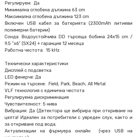
Регулируем: Да
Минимална сглобена дължина 63 cm
Максимална сглобена дължина 123 cm
Включен USB кабел за батерията (2300mAh литиеви
полимерни батерии)
Сонда: Водоустойчива DD търсеща бобина 24x15 cm /
9.5 "x6" (SX24) + гаранция 12 месеца
Работна честота: 15 kHz
Технически характеристики:
Дисплей с подсветка
LED фенерче: Да
Режим на търсене: Field, Park, Beach, All Metal
VLF технология с единична честота
Регулируема дискриминация
Чувствителност: 5 нива
Вибрация: Да (Детектора ще вибрира при откриване на
целта! Идеален за потребители с увреден слух, както и
за откриване под вода.
Актуализации на фърмуера онлайн: (чрез USB на