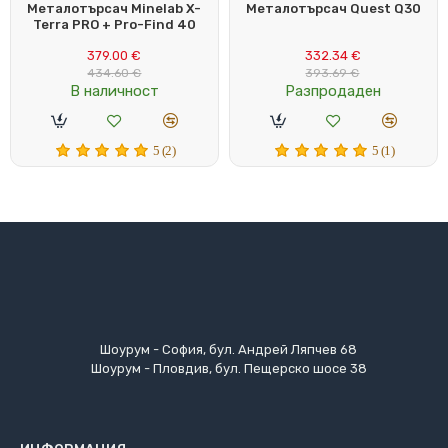
Металотърсач Minelab X-
Металотърсач Quest Q30
Terra PRO + Pro-Find 40
379.00 €
332.34 €
434.60 €
393.69 €
В наличност
Разпродаден
5 (2)
5 (1)
Шоурум - София, бул. Андрей Ляпчев 68
Шоурум - Пловдив, бул. Пещерско шосе 38