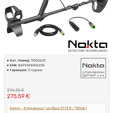
Кат. Номер:
11000623
EAN:
8699394006235
Гаранция:
3 години
296.55 €
275.59 €
Бонус - 4 подаръка ( за общо 51.13 € / 100лв )