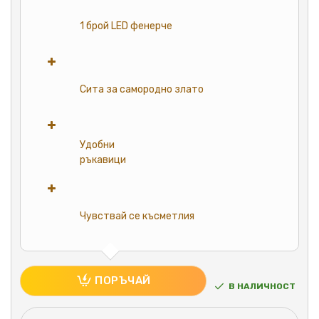
1 брой LED фенерче
Сита за самородно злато
Удобни
ръкавици
Чувствай се късметлия
ПОРЪЧАЙ
В НАЛИЧНОСТ