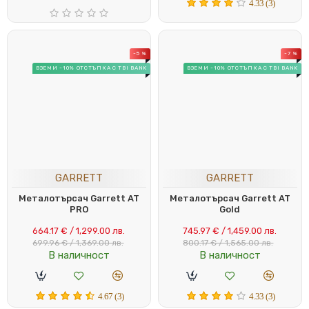
4.33 (3)
-5 %
-7 %
ВЗЕМИ -10% ОТСТЪПКА С TBI BANK
ВЗЕМИ -10% ОТСТЪПКА С TBI BANK
GARRETT
GARRETT
Металотърсач Garrett AT
Металотърсач Garrett AT
PRO
Gold
664.17 € / 1,299.00 лв.
745.97 € / 1,459.00 лв.
699.96 € / 1,369.00 лв.
800.17 € / 1,565.00 лв.
В наличност
В наличност
4.67 (3)
4.33 (3)