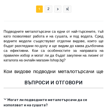
2
>
>|
1
Подводните металотърсачи са едни от най-търсените, тъй 
като позволяват работа и на сушата, и под водата. Сред 
водните модели съществуват отделни видове, които ще 
бъдат разгледани по-долу и ще видим до каква дълбочина 
са ефективни. Кои са особеностите за направата на 
правилен избор и могат ли да бъдат закупени на лизинг от 
каталога на онлайн магазин Ishop.bg?
Кои видове подводни металотърсачи ще 
откриете в Ishop
ВЪПРОСИ И ОТГОВОРИ
От гледна точка на работната технология, видовете 
предлагани металдетектори са: 
Могат ли подводните металотърсачи да се
импулсни индукционни (PI)
 – принципът им на 
използват и на сушата?