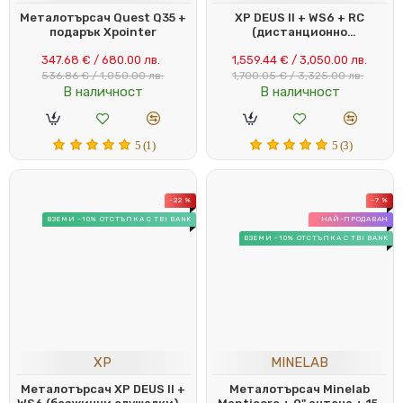
Металотърсач Quest Q35 +
XP DEUS II + WS6 + RC
подарък Xpointer
(дистанционно
устройство) + 9" D22 FMF
347.68 € / 680.00 лв.
1,559.44 € / 3,050.00 лв.
(22 см)
536.86 € / 1,050.00 лв.
1,700.05 € / 3,325.00 лв.
В наличност
В наличност
5 (1)
5 (3)
-22 %
-7 %
ВЗЕМИ -10% ОТСТЪПКА С TBI BANK
НАЙ-ПРОДАВАН
ВЗЕМИ -10% ОТСТЪПКА С TBI BANK
XP
MINELAB
Металотърсач XP DEUS II +
Металотърсач Minelab