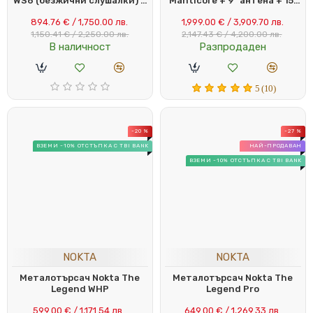
WS6 (безжични слушалки) +
Manticore + 9" антена + 15"
11" D28 FMF (28 см)
антена
894.76 € / 1,750.00 лв.
1,999.00 € / 3,909.70 лв.
1,150.41 € / 2,250.00 лв.
2,147.43 € / 4,200.00 лв.
В наличност
Разпродаден
5 (10)
-20 %
-27 %
ВЗЕМИ -10% ОТСТЪПКА С TBI BANK
НАЙ-ПРОДАВАН
ВЗЕМИ -10% ОТСТЪПКА С TBI BANK
NOKTA
NOKTA
Металотърсач Nokta The
Металотърсач Nokta The
Legend WHP
Legend Pro
599.00 € / 1,171.54 лв.
649.00 € / 1,269.33 лв.