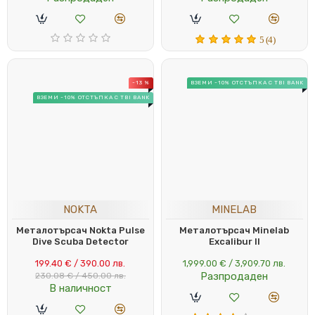
5 (4)
-13 %
ВЗЕМИ -10% ОТСТЪПКА С TBI BANK
ВЗЕМИ -10% ОТСТЪПКА С TBI BANK
NOKTA
MINELAB
Металотърсач Nokta Pulse
Металотърсач Minelab
Dive Scuba Detector
Excalibur II
199.40 € / 390.00 лв.
1,999.00 € / 3,909.70 лв.
Разпродаден
230.08 € / 450.00 лв.
В наличност