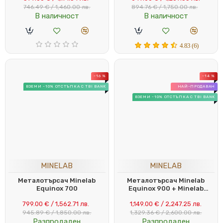
746.49 € / 1,460.00 лв.
894.76 € / 1,750.00 лв.
В наличност
В наличност
4.83 (6)
-16 %
-14 %
ВЗЕМИ -10% ОТСТЪПКА С TBI BANK
НАЙ-ПРОДАВАН
ВЗЕМИ -10% ОТСТЪПКА С TBI BANK
MINELAB
MINELAB
Металотърсач Minelab
Металотърсач Minelab
Equinox 700
Equinox 900 + Minelab
Equinox 15" coil
799.00 € / 1,562.71 лв.
1,149.00 € / 2,247.25 лв.
945.89 € / 1,850.00 лв.
1,329.36 € / 2,600.00 лв.
Разпродаден
Разпродаден