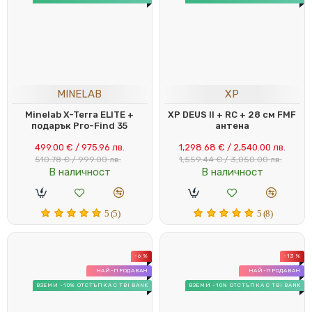
MINELAB
XP
Minelab X-Terra ELITE +
XP DEUS II + RC + 28 см FMF
подарък Pro-Find 35
антена
499.00 € / 975.96 лв.
1,298.68 € / 2,540.00 лв.
510.78 € / 999.00 лв.
1,559.44 € / 3,050.00 лв.
В наличност
В наличност
5 (5)
5 (8)
-6 %
-13 %
НАЙ-ПРОДАВАН
НАЙ-ПРОДАВАН
ВЗЕМИ -10% ОТСТЪПКА С TBI BANK
ВЗЕМИ -10% ОТСТЪПКА С TBI BANK