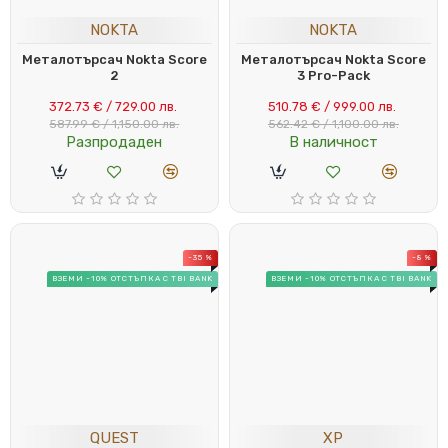
NOKTA
NOKTA
Металотърсач Nokta Score
Металотърсач Nokta Score
2
3 Pro-Pack
372.73 € / 729.00 лв.
510.78 € / 999.00 лв.
587.99 € / 1,150.00 лв.
562.42 € / 1,100.00 лв.
Разпродаден
В наличност
-35 %
-8 %
ВЗЕМИ -10% ОТСТЪПКА С TBI BANK
ВЗЕМИ -10% ОТСТЪПКА С TBI BANK
QUEST
XP