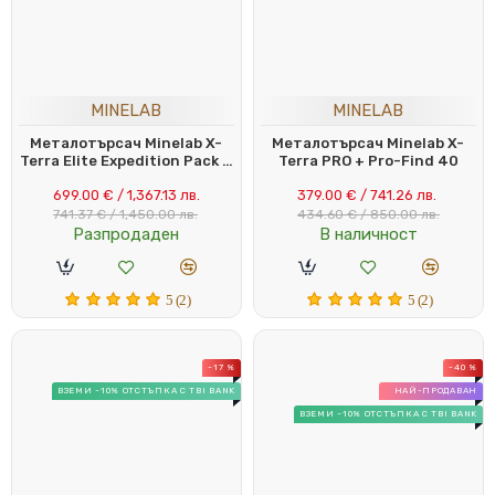
MINELAB
MINELAB
Металотърсач Minelab X-
Металотърсач Minelab X-
Terra Elite Expedition Pack +
Terra PRO + Pro-Find 40
15" Антена
699.00 € / 1,367.13 лв.
379.00 € / 741.26 лв.
741.37 € / 1,450.00 лв.
434.60 € / 850.00 лв.
Разпродаден
В наличност
5 (2)
5 (2)
-17 %
-40 %
ВЗЕМИ -10% ОТСТЪПКА С TBI BANK
НАЙ-ПРОДАВАН
ВЗЕМИ -10% ОТСТЪПКА С TBI BANK