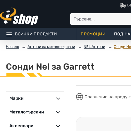
Б
ВСИЧКИ ПРОДУКТИ
ПРОМОЦИИ
ПОД НА
Антени за металотърсачи
NEL Антени
Сонди Nel
Начало
Сонди Nel за Garrett
Сравнение на продук
Марки
Металотърсачи
Аксесоари