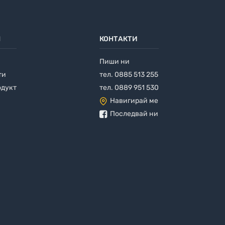
Л
КОНТАКТИ
Пиши ни
ти
тел. 0885 513 255
одукт
тел. 0889 951 530
Навигирай ме
Последвай ни