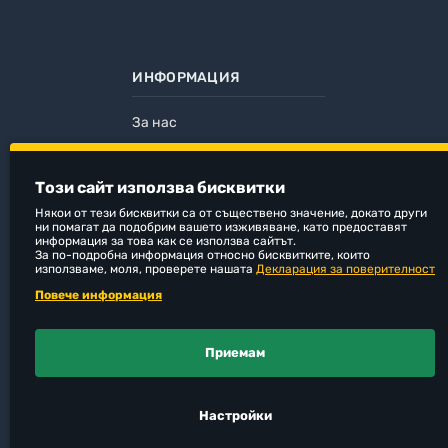
ИНФОРМАЦИЯ
За нас
Лични данни
Общи условия
Този сайт използва бисквитки
Начин на доставка
Някои от тези бисквитки са от съществено значение, докато други
Начин на плащане
ни помагат да подобрим вашето изживяване, като предоставят
информация за това как се използва сайтът.
Покупка на кредит с tbi bank
За по-подробна информация относно бисквитките, които
използваме, моля, проверете нашата
Декларация за поверителност
Курс 1 EUR = 1.95583 лв.
Повече информация
Приемам
Настройки