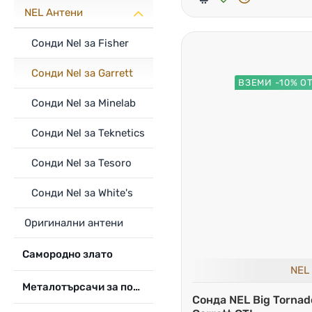
NEL Антени
Сонди Nel за Fisher
Сонди Nel за Garrett
ВЗЕМИ -10% О
Сонди Nel за Minelab
Сонди Nel за Teknetics
Сонди Nel за Tesoro
Сонди Nel за White's
Оригинални антени
Самородно злато
NEL
Металотърсачи за под вода
Сонда NEL Big Tornad