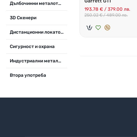
Garrett GTI
Дълбочинни металотърсачи
193.78 € / 379.00 лв.
250.02 € / 489.00 лв.
3D Скенери
Дистанционни локатори
Сигурност и охрана
Индустриални металотърсачи
Втора употреба