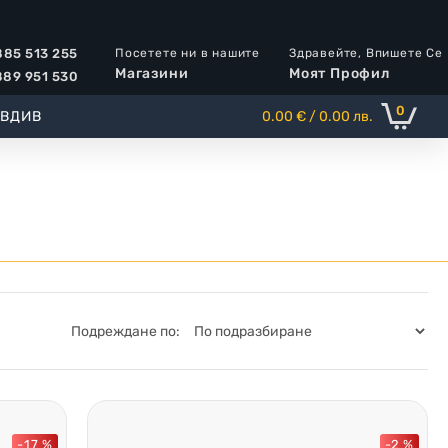
Посетете ни в нашите
Здравейте, Впишете Се
85 513 255
Магазини
Моят Профил
89 951 530
0
ОВДИВ
0.00 € / 0.00 лв.
Подреждане по:
-17 %
-2 %