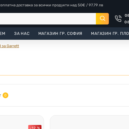
езплатна доставка за всички продукти над 50€ / 97.79 лв
08
08
ЕМ
ЗА НАС
МАГАЗИН ГР. СОФИЯ
МАГАЗИН ГР. ПЛ
 за Garrett
т
0
-12 %