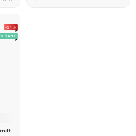
-21 %
BI BANK
rrett