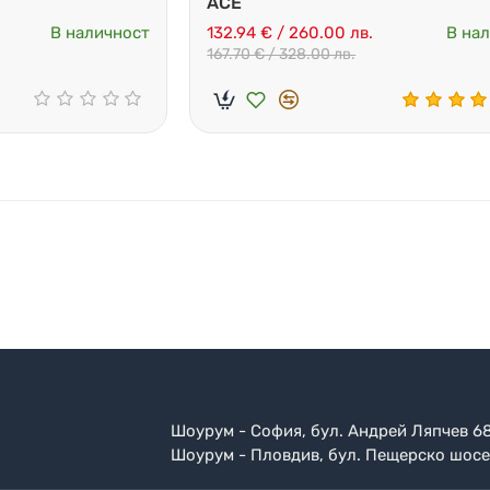
ACE
В наличност
132.94 € / 260.00 лв.
В на
167.70 € / 328.00 лв.
Шоурум - София, бул. Андрей Ляпчев 6
Шоурум - Пловдив, бул. Пещерско шосе