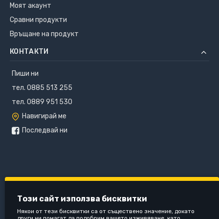
Моят акаунт
Сравни продукти
Връщане на продукт
КОНТАКТИ
Пиши ни
тел. 0885 513 255
тел. 0889 951 530
Навигирай ме
Последвай ни
Този сайт използва бисквитки
Някои от тези бисквитки са от съществено значение, докато
други ни помагат да подобрим вашето изживяване, като