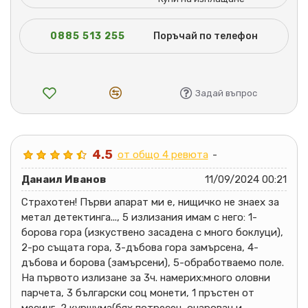
0885 513 255
Поръчай по телефон
Задай въпрос
4.5
от общо 4 ревюта
-
Данаил Иванов
11/09/2024 00:21
Страхотен! Първи апарат ми е, нищичко не знаех за
метал детектинга..., 5 излизания имам с него: 1-
борова гора (изкуствено засадена с много боклуци),
2-ро същата гора, 3-дъбова гора замърсена, 4-
дъбова и борова (замърсени), 5-обработваемо поле.
На първото излизане за 3ч. намерих:много оловни
парчета, 3 български соц монети, 1 пръстен от
месинг, 2 куршума(бях потресен, очарован и