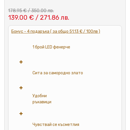
178.95 € / 350.00 лв.
139.00 € / 271.86 лв.
Бонус - 4 подаръка ( за общо 51.13 € / 100лв )
1 брой LED фенерче
Сита за самородно злато
Удобни
ръкавици
Чувствай се късметлия