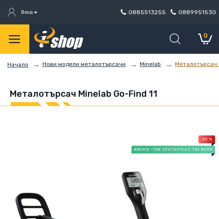
0885513255
0889951530
Вход
0
Нови модели металотърсачи
Minelab
Металотърсач M
Начало
Металотърсач Minelab Go-Find 11
-22 %
ВЗЕМИ -10% ОТСТЪПКА С TBI BANK