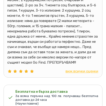
щастлив), 2-ро за 3ч.: 1 монета соц българска, и 5-6
гилзи, 1 куршум, 3-то излизане: 2 куршума, 2 соц
монети, 4-то: 1 месингов пръстен, 3 куршума, 5-то
излизане: няма да повярвате (2 малки метеорита -
50гр. големия, и 15 грама малкия - паласит...
ненормална работа буквално потресен), 1 пирон,
една дръжка от менче... Крайно мнение:страхотен за
начинаещи, върши си работата перфектно. Даже не
съм и очаквал, че въобще ще намеря нещо... Пред
дилема съм да оставя този за жената, и дали да не
си взема за себе си няколко версии по-нагоре от
същият модел Go Find. ПРЕПОРЪЧВАМ!!!
виж всички оценки
Безплатна и бърза доставка
За всяка поръчка над 100 лв. получаваш безплатна
доставка до 24 часа
(Научи повече)