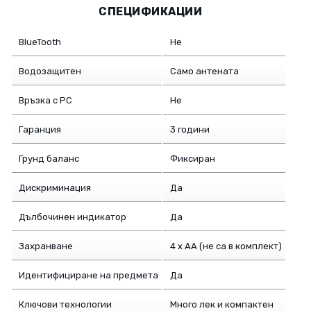
СПЕЦИФИКАЦИИ
BlueTooth
Не
Водозащитен
Само антената
Връзка с PC
Не
Гаранция
3 години
Грунд баланс
Фиксиран
Дискриминация
Да
Дълбочинен индикатор
Да
Захранване
4 х АА (не са в комплект)
Идентифициране на предмета
Да
Ключови технологии
Много лек и компактен