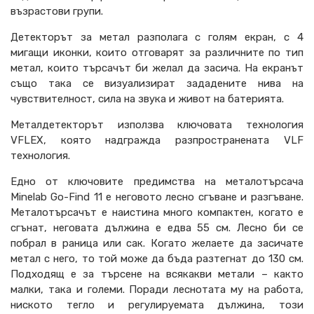
възрастови групи.
Детекторът за метал разполага с голям екран, с 4
мигащи иконки, които отговарят за различните по тип
метал, които търсачът би желал да засича. На екранът
също така се визуализират зададените нива на
чувствителност, сила на звука и живот на батерията.
Металдетекторът използва ключовата технология
VFLEX, която надгражда разпространената VLF
технология.
Едно от ключовите предимства на металотърсача
Minelab Go-Find 11 е неговото лесно сгъване и разгъване.
Металотърсачът е наистина много компактен, когато е
сгънат, неговата дължина е едва 55 см. Лесно би се
побрал в раница или сак. Когато желаете да засичате
метал с него, то той може да бъда разтегнат до 130 см.
Подходящ е за търсене на всякакви метали – както
малки, така и големи. Поради леснотата му на работа,
ниското тегло и регулируемата дължина, този