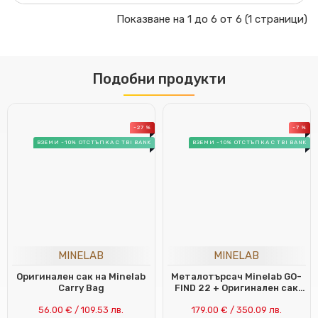
Показване на 1 до 6 от 6 (1 страници)
Подобни продукти
-27 %
-7 %
ВЗЕМИ -10% ОТСТЪПКА С TBI BANK
ВЗЕМИ -10% ОТСТЪПКА С TBI BANK
MINELAB
MINELAB
Оригинален сак на Minelab
Металотърсач Minelab GO-
Carry Bag
FIND 22 + Оригинален сак
Go-Find
56.00 € / 109.53 лв.
179.00 € / 350.09 лв.