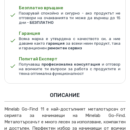
Безплатно връщане
Пазарувай спокойно и сигурно - ако продуктът не
отговори на очакванията ти може да върнеш до 15
дни -
БЕЗПЛАТНО
Гаранция
Всяка марка е утвърдена с качеството си, а ние
даваме както
гаранция
за всеки неин продукт, така
и гаранционен
ремонтен сервиз
Попитай Експерт
Получаваш
професионална консултация
и отговор
на всичките ти въпроси за работа с продуктите и
тяхна оптимална функционалност
ОПИСАНИЕ
Minelab Go-Find 11 е най-достъпният металотърсач от
серията за начинаещи на Minelab Go-Find.
Металотърсачът е много лесен за използване, компактен
и достъпен. Перфектен избор за начинаещи от всички