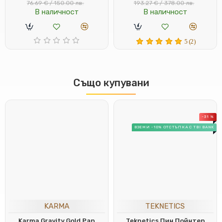
76.69 € / 150.00 лв.
193.27 € / 378.00 лв.
В наличност
В наличност
5 (2)
Също купувани
-31 %
ВЗЕМИ -10% ОТСТЪПКА С TBI BANK
KARMA
TEKNETICS
Karma Gravity Gold Pan
Teknetics Пин Пойнтер