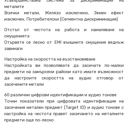
Усъвършенствана система за дискриминация на
металите
Всички метали, Желязо изключено, Земен ефект
изключен, Потребителски (Сегментна дискриминация)
Отстъп от честота на работа и намаляване на
смущенията
Отървете се лесно от EMI външните смущения веднъж
завинаги
Настройка на скоростта на възстановяване
Настройката ви позволявате да засичате по-малки
предмети на замърсени райони като имате възможност
да настроите скоростта на аудио отговор от
засечените метали
60 различни цифрови идентификации и аудио тонове
Точни показатели при цифровата идентефикация на
засечения метален предмет (Target ID) и аудио тонове с
настройка на честота правят засичането на металните
предмети още по-лесно