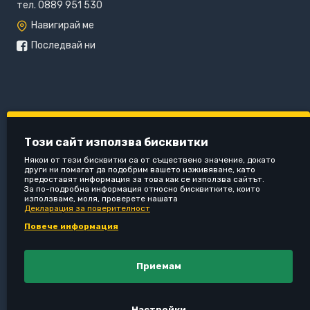
тел. 0889 951 530
Навигирай ме
Последвай ни
Този сайт използва бисквитки
Някои от тези бисквитки са от съществено значение, докато
други ни помагат да подобрим вашето изживяване, като
предоставят информация за това как се използва сайтът.
За по-подробна информация относно бисквитките, които
използваме, моля, проверете нашата
Декларация за поверителност
Повече информация
Приемам
Настройки