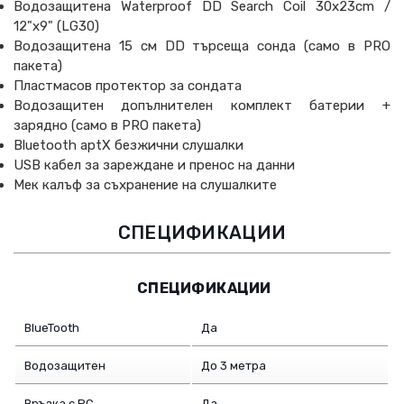
Водозащитена Waterproof DD Search Coil 30x23cm /
12"x9" (LG30)
Водозащитена 15 см DD търсеща сонда (само в PRO
пакета)
Пластмасов протектор за сондата
Водозащитен допълнителен комплект батерии +
зарядно (само в PRO пакета)
Bluetooth aptX безжични слушалки
USB кабел за зареждане и пренос на данни
Мек калъф за съхранение на слушалките
СПЕЦИФИКАЦИИ
СПЕЦИФИКАЦИИ
BlueTooth
Да
Водозащитен
До 3 метра
Връзка с PC
Да