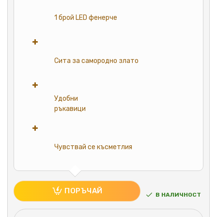
1 брой LED фенерче
Сита за самородно злато
Удобни
ръкавици
Чувствай се късметлия
ПОРЪЧАЙ
В НАЛИЧНОСТ