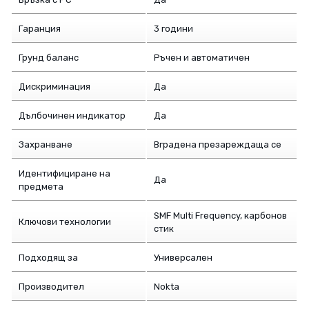
Гаранция
3 години
Грунд баланс
Ръчен и автоматичен
Дискриминация
Да
Дълбочинен индикатор
Да
Захранване
Вградена презареждаща се
Идентифициране на
Да
предмета
SMF Multi Frequency, карбонов
Ключови технологии
стик
Подходящ за
Универсален
Производител
Nokta