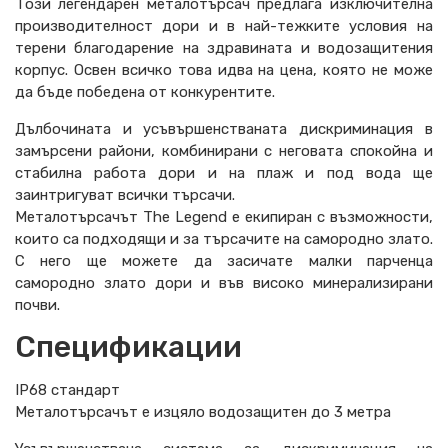
Този легендарен металотърсач предлага изключителна
производителност дори и в най-тежките условия на
терени благодарение на здравината и водозащитения
корпус. Освен всичко това идва на цена, която не може
да бъде победена от конкурентите.
Дълбочината и усъвършенстваната дискриминация в
замърсени райони, комбинирани с неговата спокойна и
стабилна работа дори и на плаж и под вода ще
заинтригуват всички търсачи.
Металотърсачът The Legend е екипиран с възможности,
които са подходящи и за търсачите на самородно злато.
С него ще можете да засичате малки парченца
самородно злато дори и във високо минерализирани
почви.
Спецификации
IP68 стандарт
Металотърсачът е изцяло водозащитен до 3 метра