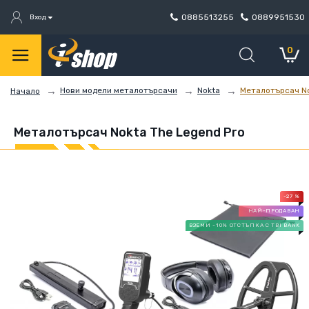
0885513255
0889951530
Вход
0
Нови модели металотърсачи
Nokta
Металотърсач No
Начало
Металотърсач Nokta The Legend Pro
-27 %
НАЙ-ПРОДАВАН
ВЗЕМИ -10% ОТСТЪПКА С TBI BANK