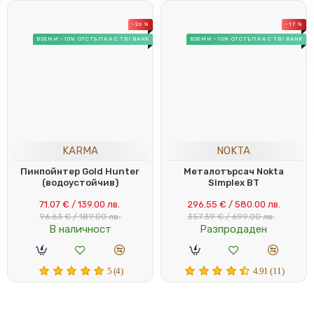
-26 %
-17 %
ВЗЕМИ -10% ОТСТЪПКА С TBI BANK
ВЗЕМИ -10% ОТСТЪПКА С TBI BANK
KARMA
NOKTA
Пинпойнтер Gold Hunter
Металотърсач Nokta
(водоустойчив)
Simplex BT
71.07 € / 139.00 лв.
296.55 € / 580.00 лв.
96.63 € / 189.00 лв.
357.39 € / 699.00 лв.
В наличност
Разпродаден
5 (4)
4.91 (11)