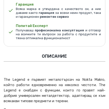
Гаранция
Всяка марка е утвърдена с качеството си, а ние
даваме както
гаранция
за всеки неин продукт, така
и гаранционен
ремонтен сервиз
Попитай Експерт
Получаваш
професионална консултация
и отговор
на всичките ти въпроси за работа с продуктите и
тяхна оптимална функционалност
ОПИСАНИЕ
The Legend е първият металотърсач на Nokta Makro,
който работи едновременно на няколко честоти. The
Legend е снабден с функции, които го правят най-
добрия универсален металдетектор, адаптиращ се към
всякакви типове предмети и терени.