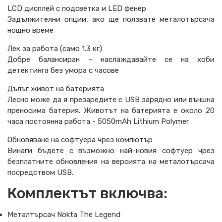
LCD дисплей с подсветка и LED фенер
Задължителни опции, ако ще ползвате металотърсача
нощно време
Лек за работа (само 1.3 кг)
Добре балансиран – наслаждавайте се на хоби
детектинга без умора с часове
Дълъг живот на батерията
Лесно може да я презаредите с USB зарядно или външна
преносима батерия. Животът на батерията е около 20
часа постоянна работа - 5050mAh Lithium Polymer
Обновяване на софтуера чрез компютър
Винаги бъдете с възможно най-новия софтуер чрез
безплатните обновления на версията на металотърсача
посредством USB.
Комплектът включва:
Металтърсач Nokta The Legend