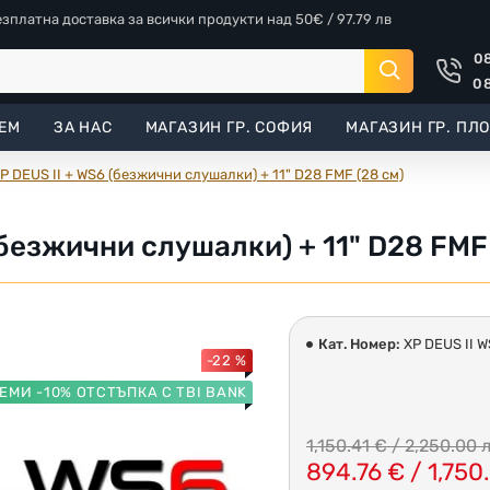
езплатна доставка за всички продукти над 50€ / 97.79 лв
08
08
ЕМ
ЗА НАС
МАГАЗИН ГР. СОФИЯ
МАГАЗИН ГР. ПЛ
 DEUS II + WS6 (безжични слушалки) + 11" D28 FMF (28 см)
безжични слушалки) + 11" D28 FMF 
Кат. Номер:
XP DEUS II W
-22 %
ЕМИ -10% ОТСТЪПКА С TBI BANK
1,150.41 € / 2,250.00 л
894.76 € / 1,750