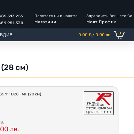
Посетете ни в нашите
Здравейте, Впишете Се
85 513 255
Магазини
Моят Профил
89 951 530
0
ОВДИВ
0.00 € / 0.00 лв.
(28 см)
S6 11" D28 FMF (28 см)
в.
.00 лв.