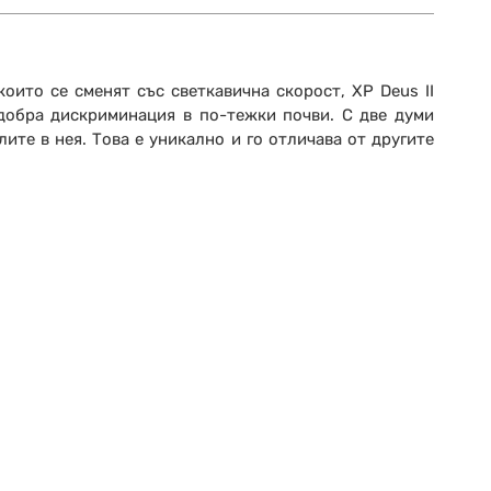
оито се сменят със светкавична скорост, XP Deus II
-добра дискриминация в по-тежки почви. С две думи
ите в нея. Това е уникално и го отличава от другите