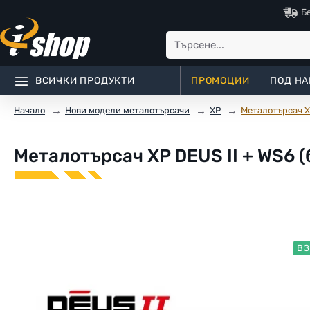
Б
ВСИЧКИ ПРОДУКТИ
ПРОМОЦИИ
ПОД НА
Нови модели металотърсачи
XP
Металотърсач XP
Начало
Металотърсач XP DEUS II + WS6 (
ВЗ