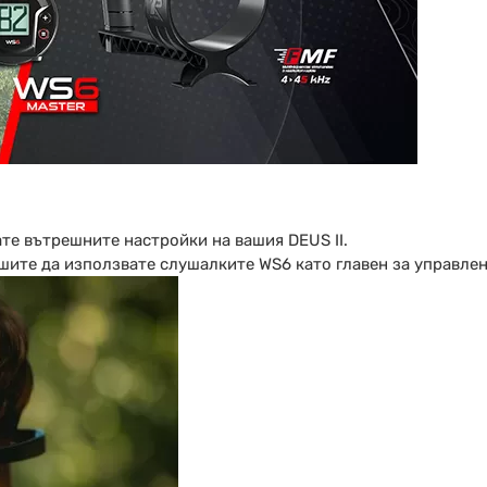
те вътрешните настройки на вашия DEUS II.
шите да използвате слушалките WS6 като главен за управлен