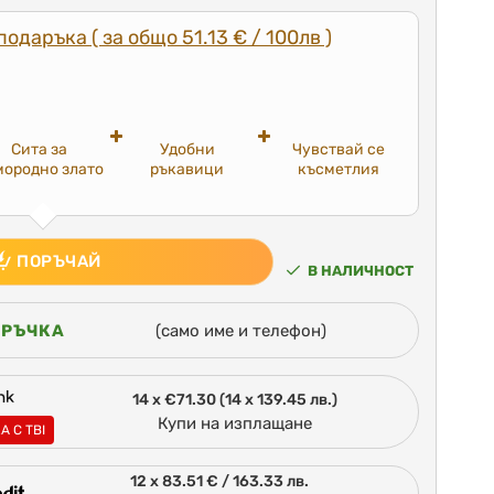
подаръка ( за общо 51.13 € / 100лв )
Сита за
Удобни
Чувствай се
мородно злато
ръкавици
късметлия
ПОРЪЧАЙ
В НАЛИЧНОСТ
ОРЪЧКА
(само име и телефон)
14 x €71.30 (14 x 139.45 лв.)
Купи на изплащане
А С TBI
12 x 83.51 € / 163.33 лв.