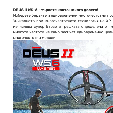
DEUS II WS-6
- търсете както никога досега!
Изберете бързите и едновременни многочестотни про
Уникалното при многочестотната технология на XP –
изчислява супер бързо и грешката определена от м
многото честоти не само засичат едновременно целит
многочестотни модели.