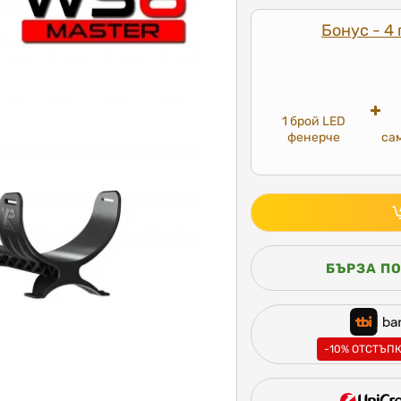
Бонус - 4 
1 брой LED
фенерче
са
БЪРЗА П
-10% ОТСТЪПК