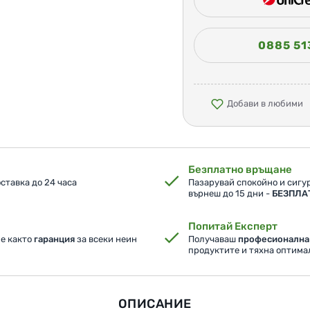
0885 51
Добави в любими
Безплатно връщане
ставка до 24 часа
Пазарувай спокойно и сигур
върнеш до 15 дни -
БЕЗПЛА
Попитай Експерт
ме както
гаранция
за всеки неин
Получаваш
професионална
продуктите и тяхна оптим
ОПИСАНИЕ