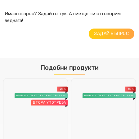
Имаш въпрос? Задай го тук. А ние ще ти отговорим
веднага!
ЗАДАЙ ВЪПРОС
Подобни продукти
-25 %
-18 %
ВЗЕМИ -10% ОТСТЪПКА С TBI BANK
ВЗЕМИ -10% ОТСТЪПКА С TBI BANK
ВТОРА УПОТРЕБА