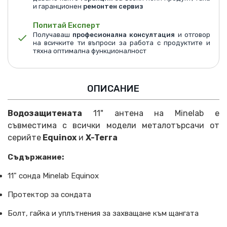
и гаранционен
ремонтен сервиз
Попитай Експерт
Получаваш
професионална консултация
и отговор
на всичките ти въпроси за работа с продуктите и
тяхна оптимална функционалност
ОПИСАНИЕ
Водозащитената
11" антена на Minelab е
съвместима с всички модели металотърсачи от
серийте
Equinox
и
X-Terra
Съдържание:
11" сонда Minelab Equinox
Протектор за сондата
Болт, гайка и уплътнения за захващане към щангата