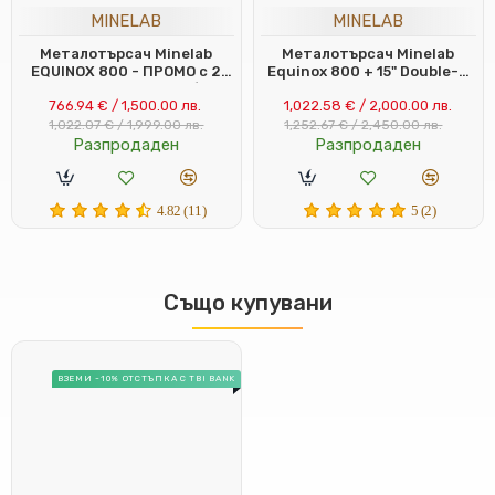
MINELAB
MINELAB
Металотърсач Minelab
Металотърсач Minelab
EQUINOX 800 - ПРОМО с 2
Equinox 800 + 15" Double-D
антени втора употреба, в
EQX coil + 6" EQX coil
766.94 € / 1,500.00 лв.
1,022.58 € / 2,000.00 лв.
много добър вид
1,022.07 € / 1,999.00 лв.
1,252.67 € / 2,450.00 лв.
Разпродаден
Разпродаден
4.82 (11)
5 (2)
Също купувани
ВЗЕМИ -10% ОТСТЪПКА С TBI BANK