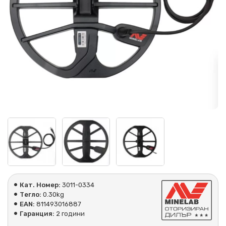
Кат. Номер:
3011-0334
Тегло:
0.30kg
EAN:
811493016887
Гаранция:
2 години