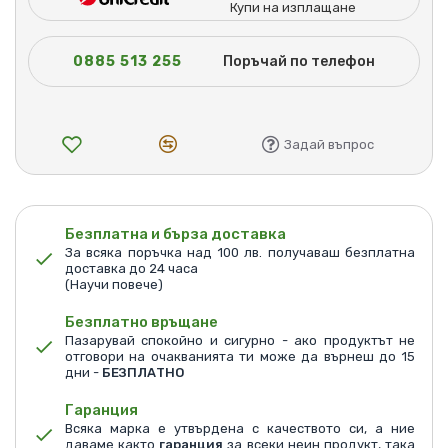
Купи на изплащане
0885 513 255
Поръчай по телефон
Задай въпрос
Безплатна и бърза доставка
За всяка поръчка над 100 лв. получаваш безплатна
доставка до 24 часа
(Научи повече)
Безплатно връщане
Пазарувай спокойно и сигурно - ако продуктът не
отговори на очакванията ти може да върнеш до 15
дни -
БЕЗПЛАТНО
Гаранция
Всяка марка е утвърдена с качеството си, а ние
даваме както
гаранция
за всеки неин продукт, така