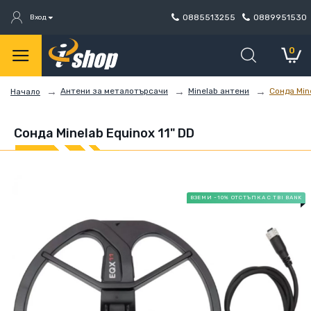
0885513255
0889951530
Вход
0
Антени за металотърсачи
Minelab антени
Сонда Mine
Начало
Сонда Minelab Equinox 11" DD
ВЗЕМИ -10% ОТСТЪПКА С TBI BANK