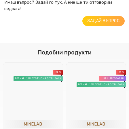
Имаш въпрос? Задай го тук. А ние ще ти отговорим
веднага!
ЗАДАЙ ВЪПРОС
Подобни продукти
-22 %
-20 %
ВЗЕМИ -10% ОТСТЪПКА С TBI BANK
НАЙ-ПРОДАВАН
ВЗЕМИ -10% ОТСТЪПКА С TBI BANK
MINELAB
MINELAB