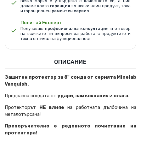
Всяка марка е утвърдена с качеството си, а ние
даваме както
гаранция
за всеки неин продукт, така
и гаранционен
ремонтен сервиз
Попитай Експерт
Получаваш
професионална консултация
и отговор
на всичките ти въпроси за работа с продуктите и
тяхна оптимална функционалност
ОПИСАНИЕ
Защитен протектор за 8" сонда от серията Minelab
Vanquish.
Предпазва сондата от
удари
,
замъсявания
и
влага
.
Протекторът
НЕ влияе
на работната дълбочина на
металотърсача!
Препоръчително е редовното почистване на
протектора!