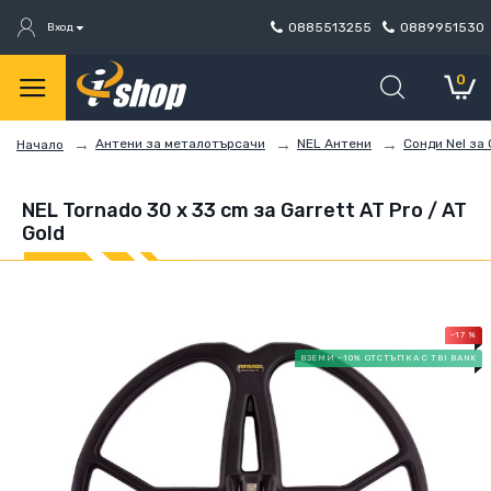
0885513255
0889951530
Вход
0
Антени за металотърсачи
NEL Антени
Сонди Nel за 
Начало
NEL Tornado 30 x 33 cm за Garrett AT Pro / AT
Gold
-17 %
ВЗЕМИ -10% ОТСТЪПКА С TBI BANK