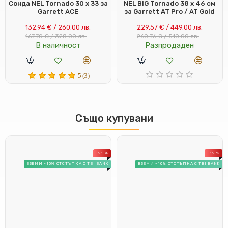
Сонда NEL Tornado 30 x 33 за
NEL BIG Tornado 38 x 46 см
Garrett ACE
за Garrett AT Pro / AT Gold
132.94 € / 260.00 лв.
229.57 € / 449.00 лв.
167.70 € / 328.00 лв.
260.76 € / 510.00 лв.
В наличност
Разпродаден
5 (3)
Също купувани
-21 %
-12 %
ВЗЕМИ -10% ОТСТЪПКА С TBI BANK
ВЗЕМИ -10% ОТСТЪПКА С TBI BANK