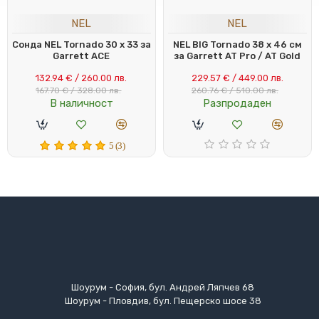
NEL
NEL
Сонда NEL Tornado 30 x 33 за
NEL BIG Tornado 38 x 46 см
Garrett ACE
за Garrett AT Pro / AT Gold
132.94 € / 260.00 лв.
229.57 € / 449.00 лв.
167.70 € / 328.00 лв.
260.76 € / 510.00 лв.
В наличност
Разпродаден
5 (3)
Шоурум - София, бул. Андрей Ляпчев 68
Шоурум - Пловдив, бул. Пещерско шосе 38