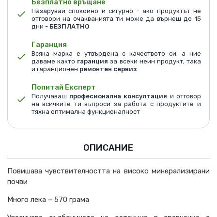
Безплатно връщане
Пазарувай спокойно и сигурно - ако продуктът не
отговори на очакванията ти може да върнеш до 15
дни -
БЕЗПЛАТНО
Гаранция
Всяка марка е утвърдена с качеството си, а ние
даваме както
гаранция
за всеки неин продукт, така
и гаранционен
ремонтен сервиз
Попитай Експерт
Получаваш
професионална консултация
и отговор
на всичките ти въпроси за работа с продуктите и
тяхна оптимална функционалност
ОПИСАНИЕ
Повишава чувствителността на високо минерализирани
почви
Много лека – 570 грама