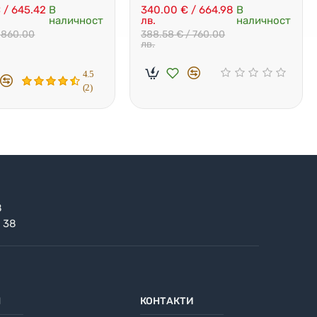
p Сонда
+ Безплатна доставка
 / 645.42
В
340.00 € / 664.98
В
наличност
лв.
наличност
/ 860.00
388.58 € / 760.00
лв.
4.5
(2)
8
 38
Л
КОНТАКТИ