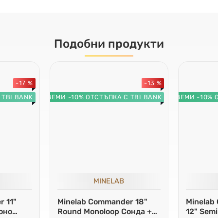
Подобни продукти
-17 %
-13 %
 TBI BANK
ВЗЕМИ -10% ОТСТЪПКА С TBI BANK
ВЗЕМИ -10% 
MINELAB
 11"
Minelab Commander 18"
Minelab
оно
Round Monoloop Сонда +
12" Semi-