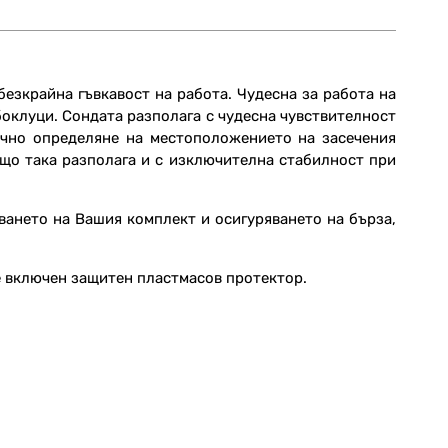
 безкрайна гъвкавост на работа. Чудесна за работа на
боклуци. Сондата разполага с чудесна чувствителност
очно определяне на местоположението на засечения
ъщо така разполага и с изключителна стабилност при
ването на Вашия комплект и осигуряването на бърза,
а е включен защитен пластмасов протектор.