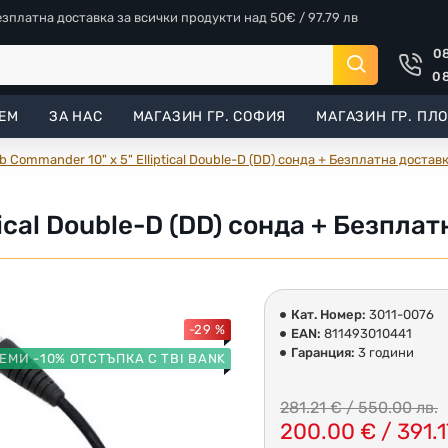
езплатна доставка за всички продукти над 50€ / 97.79 лв
08
08
ЕМ
ЗА НАС
МАГАЗИН ГР. СОФИЯ
МАГАЗИН ГР. ПЛ
b Commander 10" x 5" Elliptical Double-D (DD) сонда + Безплатна достав
tical Double-D (DD) сонда + Безпла
Кат. Номер:
3011-0076
-29 %
EAN:
811493010441
Гаранция:
3 години
ЕМИ -10% ОТСТЪПКА С TBI BANK
281.21 € / 550.00 лв.
200.00 € / 391.1