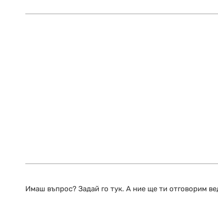
Имаш въпрос? Задай го тук. А ние ще ти отговорим ве