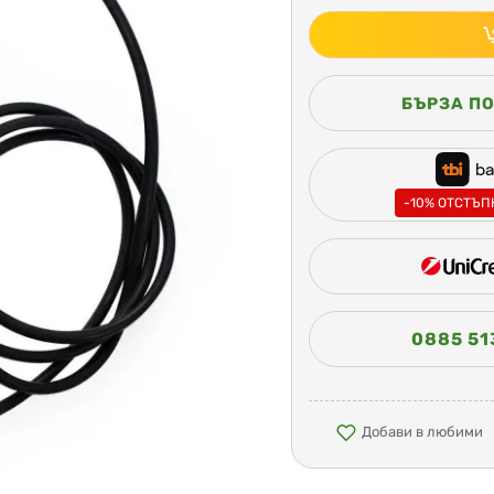
БЪРЗА П
-10% ОТСТЪПК
0885 51
Добави в любими