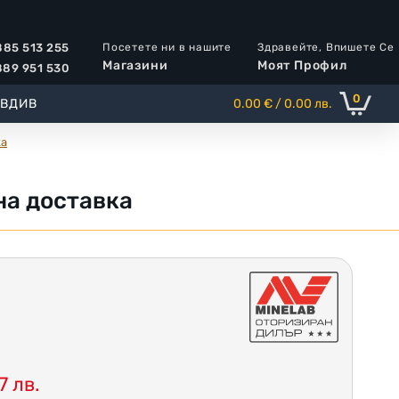
Посетете ни в нашите
Здравейте, Впишете Се
85 513 255
Магазини
Моят Профил
89 951 530
0
ОВДИВ
0.00 € / 0.00 лв.
ка
тна доставка
7 лв.