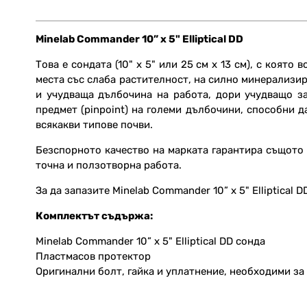
Minelab Commander 10” x 5" Elliptical DD
Това е сондата (10" x 5" или 25 см х 13 см), с коят
места със слаба растителност, на силно минерализир
и учудваща дълбочина на работа, дори учудващо з
предмет (pinpoint) на големи дълбочини, способни 
всякакви типове почви.
Безспорното качество на марката гарантира същото 
точна и ползотворна работа.
За да запазите Minelab Commander 10” x 5" Elliptica
Комплектът съдържа:
Minelab Commander 10” x 5" Elliptical DD сонда
Пластмасов протектор
Оригинални болт, гайка и уплaтнение, необходими за