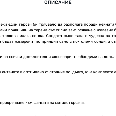
ОПИСАНИЕ
о всеки един търсач би трябвало да разполага поради нейната
ани почви или на терени със силно замърсяване с железни 
а толкова малка сонда. Сондата също така е чудесна за т
да бъдат намерени
по принцип само с по-големи сонди, а с
и за всички допълнителни аксесоари, необходими за допъл
l DD антената в оптимално състояние по-дълго, към комплект
 прикрепване към щангата на металотърсача.