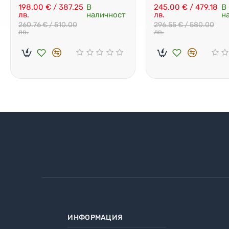
Безплатна доставка
Сонда
198.00 € / 387.25
В
245.00 € / 479.18
В
лв.
наличност
лв.
н
260.76 € / 510.00
296.55 € / 580.00
лв.
лв.
ИНФОРМАЦИЯ