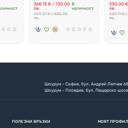
Безплатна доставка
Monoloo
368.13 € / 720.00
В
330.00 €
аличност
лв.
наличност
лв.
424.37 € / 830.00
439.71 € 
лв.
лв.
Шоурум - София, бул. Андрей Ляпчев 6
Шоурум - Пловдив, бул. Пещерско шосе
ПОЛЕЗНИ ВРЪЗКИ
МОЯТ ПРОФИ