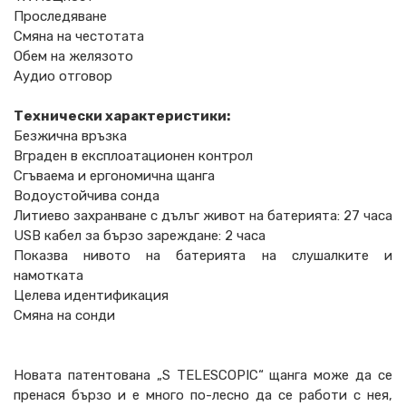
Проследяване
Смяна на честотата
Обем на желязото
Аудио отговор
Технически характеристики:
Безжична връзка
Вграден в експлоатационен контрол
Сгъваема и ергономична щанга
Водоустойчива сонда
Литиево захранване с дълъг живот на батерията: 27 часа
USB кабел за бързо зареждане: 2 часа
Показва нивото на батерията на слушалките и
намотката
Целева идентификация
Смяна на сонди
Новата патентована „S TELESCOPIC“ щанга може да се
пренася бързо и е много по-лесно да се работи с нея,