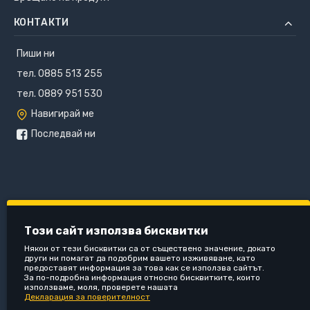
КОНТАКТИ
Пиши ни
тел. 0885 513 255
тел. 0889 951 530
Навигирай ме
Последвай ни
Този сайт използва бисквитки
Някои от тези бисквитки са от съществено значение, докато
други ни помагат да подобрим вашето изживяване, като
предоставят информация за това как се използва сайтът.
За по-подробна информация относно бисквитките, които
използваме, моля, проверете нашата
Декларация за поверителност