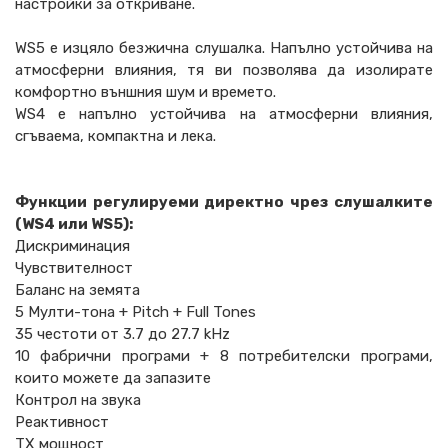
настройки за откриване.
WS5 е изцяло безжична слушалка. Напълно устойчива на
атмосферни влияния, тя ви позволява да изолирате
комфортно външния шум и времето.
WS4 е напълно устойчива на атмосферни влияния,
сгъваема, компактна и лека.
Функции регулируеми директно
чрез слушалките
(WS4 или WS5):
Дискриминация
Чувствителност
Баланс на земята
5 Мулти-тона + Pitch + Full Tones
35 честоти от 3.7 до 27.7 kHz
10 фабрични програми + 8 потребителски програми,
които можете да запазите
Контрол на звука
Реактивност
TX мощност