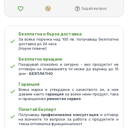
Задай въпрос
Безплатна и бърза доставка
За всяка поръчка над 100 лв. получаваш безплатна
доставка до 24 часа
(Научи повече)
Безплатно връщане
Пазарувай спокойно и сигурно - ако продуктът не
отговори на очакванията ти може да върнеш до 15
дни -
БЕЗПЛАТНО
Гаранция
Всяка марка е утвърдена с качеството си, а ние
даваме както
гаранция
за всеки неин продукт, така
и гаранционен
ремонтен сервиз
Попитай Експерт
Получаваш
професионална консултация
и отговор
на всичките ти въпроси за работа с продуктите и
тяхна оптимална функционалност