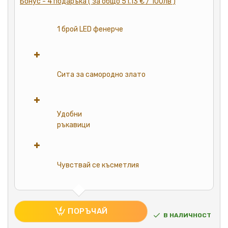
Бонус - 4 подаръка ( за общо 51.13 € / 100лв )
1 брой LED фенерче
Сита за самородно злато
Удобни
ръкавици
Чувствай се късметлия
ПОРЪЧАЙ
В НАЛИЧНОСТ