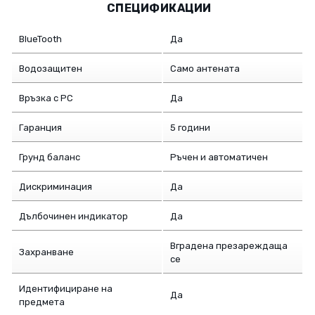
СПЕЦИФИКАЦИИ
BlueTooth
Да
Водозащитен
Само антената
Връзка с PC
Да
Гаранция
5 години
Грунд баланс
Ръчен и автоматичен
Дискриминация
Да
Дълбочинен индикатор
Да
Вградена презареждаща
Захранване
се
Идентифициране на
Да
предмета