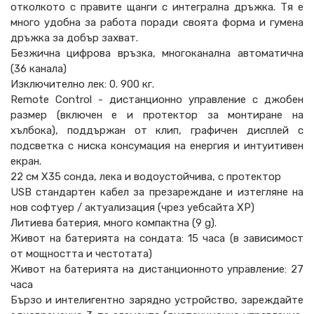
отколкото с правите щанги с интегрална дръжка. Тя е
много удобна за работа поради своята форма и гумена
дръжка за добър захват.
Безжична цифрова връзка, многоканална автоматична
(36 канала)
Изключително лек: 0. 900 кг.
Remote Control - дистанционно управление с джобен
размер (включен е и протектор за монтиране на
хълбока), поддържан от клип, графичен дисплей с
подсветка с ниска консумация на енергия и интуитивен
екран.
22 см X35 сонда, лека и водоустойчива, с протектор
USB стандартен кабел за презареждане и изтегляне на
нов софтуер / актуализация (чрез уебсайта XP)
Литиева батерия, много компактна (9 g).
Живот на батерията на сондата: 15 часа (в зависимост
от мощността и честотата)
Живот на батерията на дистанционното управление: 27
часа
Бързо и интелигентно зарядно устройство, зареждайте