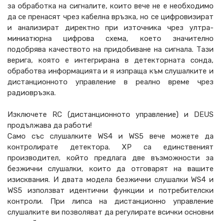
за обработка на сигналите, които вече не е необходимо
да се пренасят чрез кабелна връзка, но се цифровизират
и анализират директно при източника чрез ултра-
миниатюрна цифрова схема, което значително
подобрява качеството на придобиване на сигнала. Тази
верига, която е интегрирана в детекторната сонда,
обработва информацията и я изпраща към слушалките и
дистанционното управление в реално време чрез
радиовръзка.
Изключете RC (дистанционното управление) и DEUS
продължава да работи!
Само със слушалките WS4 и WS5 вече можете да
контролирате детектора. XP са единственият
производител, който предлага две възможности за
безжични слушалки, които да отговарят на вашите
изисквания. И двата модела безжични слушалки WS4 и
WS5 използват идентични функции и потребителски
контроли. При липса на дистанционно управление
слушалките ви позволяват да регулирате всички основни