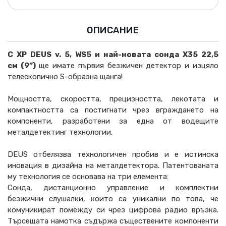
ОПИСАНИЕ
С XP DEUS
v
. 5,
WS
5 и най-новата сонда X35 22
,5
см
(9”)
ще имате първия безжичен детектор и изцяло
телескопично S-образна щанга!
Мощността, скоростта, прецизността, лекотата и
компактността са постигнати чрез вграждането на
компоненти, разработени за една от водещите
металдетектинг технологии.
DEUS отбелязва технологичен пробив и е истинска
иновация в дизайна на металдетектора. Патентованата
му технология се основава на три елемента:
Сонда, дистанционно управление и комплектни
безжични слушалки, които са уникални по това, че
комуникират помежду си чрез цифрова радио връзка.
Търсещата намотка съдържа съществените компоненти