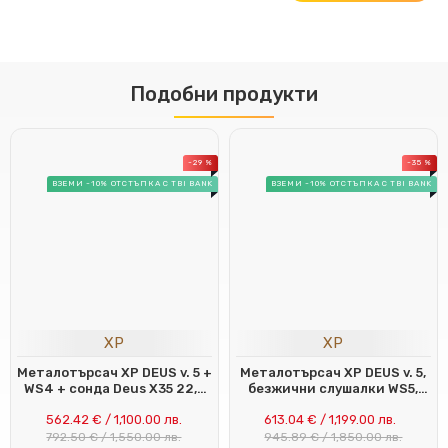
Подобни продукти
-29 %
-35 %
ВЗЕМИ -10% ОТСТЪПКА С TBI BANK
ВЗЕМИ -10% ОТСТЪПКА С TBI BANK
XP
XP
Металотърсач XP DEUS v. 5 +
Металотърсач XP DEUS v. 5,
WS4 + сонда Deus X35 22,5
безжични слушалки WS5,
см. (9")
сонда X35 28 см
562.42 € / 1,100.00 лв.
613.04 € / 1,199.00 лв.
792.50 € / 1,550.00 лв.
945.89 € / 1,850.00 лв.