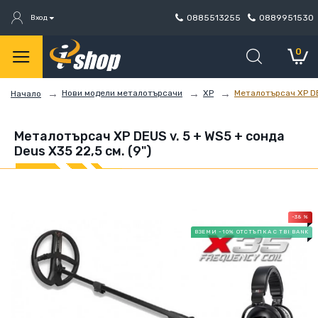
0885513255
0889951530
Вход
0
Нови модели металотърсачи
XP
Металотърсач XP DEU
Начало
Металотърсач XP DEUS v. 5 + WS5 + сонда
Deus X35 22,5 см. (9")
-38 %
ВЗЕМИ -10% ОТСТЪПКА С TBI BANK