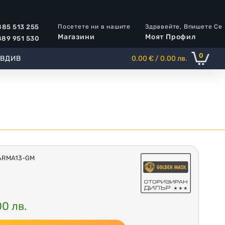
Посетете ни в нашите
Здравейте, Впишете Се
85 513 255
Магазини
Моят Профил
89 951 530
0
ОВДИВ
0.00 € / 0.00 лв.
KARMA13-GM
00 лв.