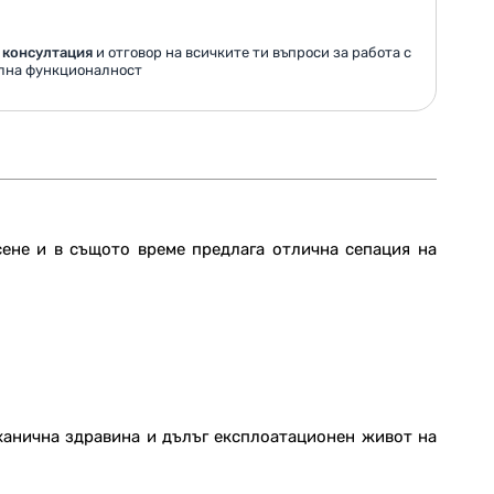
 консултация
и отговор на всичките ти въпроси за работа с
ална функционалност
сене и в същото време предлага отлична сепация на
ханична здравина и дълъг експлоатационен живот на