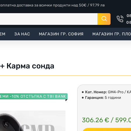
езплатна доставка за всички продукти над 50€ / 97.79 лв
08
08
ЕМ
ЗА НАС
МАГАЗИН ГР. СОФИЯ
МАГАЗИН ГР. ПЛ
 + Карма сонда
Кат. Номер:
GM4-Pro / 
ЕМИ -10% ОТСТЪПКА С TBI BANK
Гаранция:
5 години
306.26 € / 599.