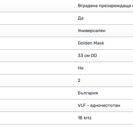
Вградена презареждаща 
Да
Универсален
Golden Mask
33 см DD
Не
2
България
VLF - едночестотен
18 kHz