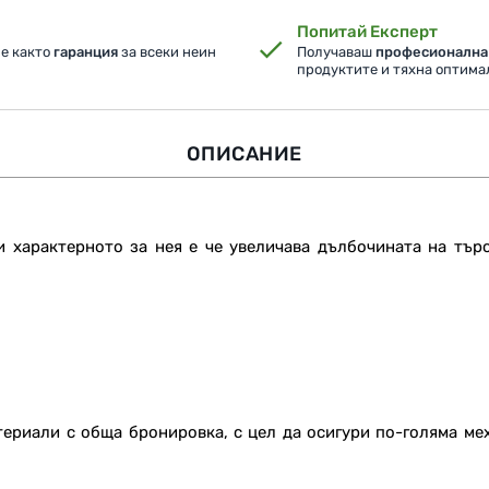
Попитай Експерт
ме както
гаранция
за всеки неин
Получаваш
професионална
продуктите и тяхна оптим
ОПИСАНИЕ
и характерното за нея е че увеличава дълбочината на тър
териали с обща бронировка, с цел да осигури по-голяма ме