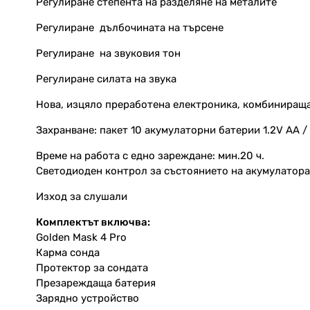
Регулиране степента на разделяне на металите
Регулиране
дълбочината на търсене
Регулиране
на звуковия тон
Регулиране силата на звука
Нова, изцяло преработена електроника, комбинираща
Захранване: пакет 10 акумулаторни батерии 1.2V AA 
Време на работа с едно зареждане: мин.20 ч.
Светодиоден контрол за състоянието на акумулатора
Изход за слушали
Комплектът включва:
Golden
Mask
4
Pro
Карма сонда
Протектор за сондата
Презареждаща батерия
Зарядно устройство