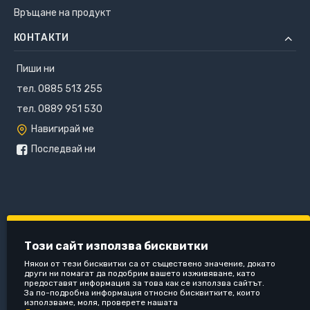
Връщане на продукт
КОНТАКТИ
Пиши ни
тел. 0885 513 255
тел. 0889 951 530
Навигирай ме
Последвай ни
Този сайт използва бисквитки
Някои от тези бисквитки са от съществено значение, докато
други ни помагат да подобрим вашето изживяване, като
предоставят информация за това как се използва сайтът.
За по-подробна информация относно бисквитките, които
използваме, моля, проверете нашата