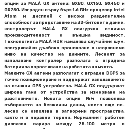
опции за MALÅ GX антена: GX80, GX160, GX450 и
GX750. Изграден върху бърз 1.6 GHz процесор Intel
Atom и дисплей с висока разделителна
способност за представяне на 32-битовите данни,
контролерът MALÅ GX осигурява отлична
производителност и външна видимост.
Технологията MALÅ HDR намалява случайния шум,
осигурявайки дълбоко проникване с несравнимо
ниво на качество на данните. Лесният за
използване контролер разполага с вградена
батерия за опростяване на работата на място.
Малките GX антени разполагат с вграден DGPS за
точно позициониране и поддържат използването
на външни GPS устройства. MALÅ GX поддържат
широка гама от устройства за измерване на
разстоянието. Новата опция WiFi позволява
събирането на безжични данни, което още по-
лесно се използва в затворени пространства,
както и в неравни терени. Нормалният работен
диапазон варира между 25-100 метра в