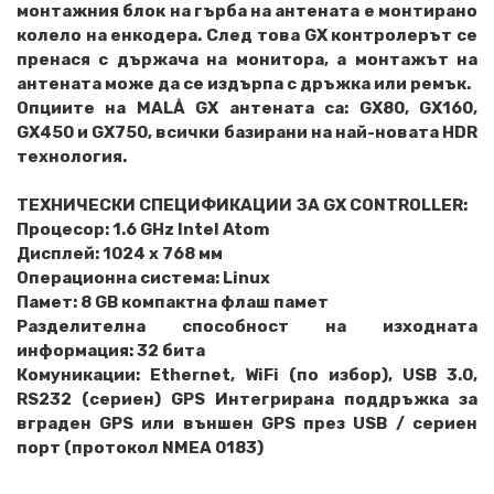
монтажния блок на гърба на антената е монтирано
колело на енкодера. След това GX контролерът се
пренася с държача на монитора, а монтажът на
антената може да се издърпа с дръжка или ремък.
Опциите на MALÅ GX антената са: GX80, GX160,
GX450 и GX750, всички базирани на най-новата HDR
технология.
ТЕХНИЧЕСКИ СПЕЦИФИКАЦИИ ЗА GX CONTROLLER:
Процесор: 1.6 GHz Intel Atom
Дисплей: 1024 x 768 мм
Операционна система: Linux
Памет: 8 GB компактна флаш памет
Разделителна способност на изходната
информация: 32 бита
Комуникации: Ethernet, WiFi (по избор), USB 3.0,
RS232 (сериен) GPS Интегрирана поддръжка за
вграден GPS или външен GPS през USB / сериен
порт (протокол NMEA 0183)