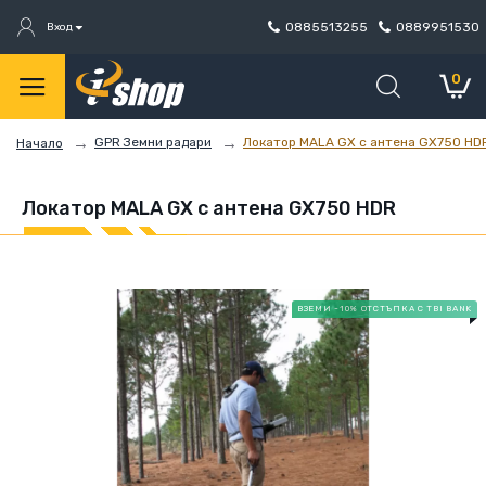
0885513255
0889951530
Вход
0
GPR Земни радари
Локатор MALA GX с антена GX750 HD
Начало
Локатор MALA GX с антена GX750 HDR
ВЗЕМИ -10% ОТСТЪПКА С TBI BANK