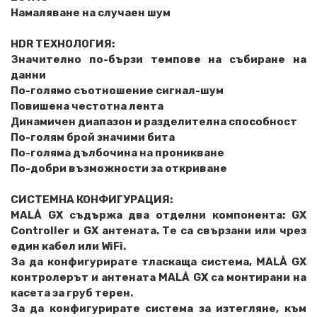
Намаляване на случаен шум
HDR ТЕХНОЛОГИЯ:
Значително по-бързи темпове на събиране на
данни
По-голямо съотношение сигнал-шум
Повишена честотна лента
Динамичен диапазон и разделителна способност
По-голям брой значими бита
По-голяма дълбочина на проникване
По-добри възможности за откриване
СИСТЕМНА КОНФИГУРАЦИЯ:
MALÅ GX съдържа два отделни компонента: GX
Controller и GX антената. Те са свързани или чрез
един кабел или WiFi.
За да конфигурирате тласкаща система, MALÅ GX
контролерът и антената MALÅ GX са монтирани на
касета за груб терен.
За да конфигурирате система за изтегляне, към