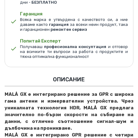
дни -
БЕЗПЛАТНО
Гаранция
Всяка марка е утвърдена с качеството си, а ние
даваме както
гаранция
за всеки неин продукт, така
и гаранционен
ремонтен сервиз
Попитай Експерт
Получаваш
професионална консултация
и отговор
на всичките ти въпроси за работа с продуктите и
тяхна оптимална функционалност
ОПИСАНИЕ
MALÅ GX е интегрирано решение за GPR с широка
гама антени и измервателни устройства. Чрез
уникалната технология HDR, MALÅ GX предлага
значително по-бързи скорости на събиране на
данни, с отлично съотношение сигнал-шум и
дълбочина на проникване.
MALÅ GX е интегрирано GPR решение с четири