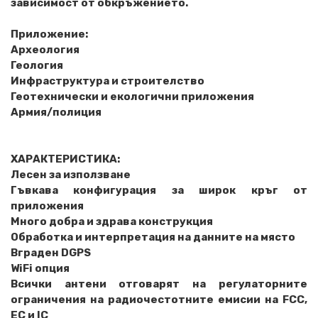
зависимост от обкръжението.
Приложение:
Археология
Геология
Инфраструктура и строителство
Геотехнически и екологични приложения
Армия/полиция
ХАРАКТЕРИСТИКА:
Лесен за използване
Гъвкава конфигурация за широк кръг от
приложения
Много добра и здрава конструкция
Обработка и интерпретация на данните на място
Вграден DGPS
WiFi опция
Всички антени отговарят на регулаторните
ограничения на радиочестотните емисии на FCC,
EC и IC