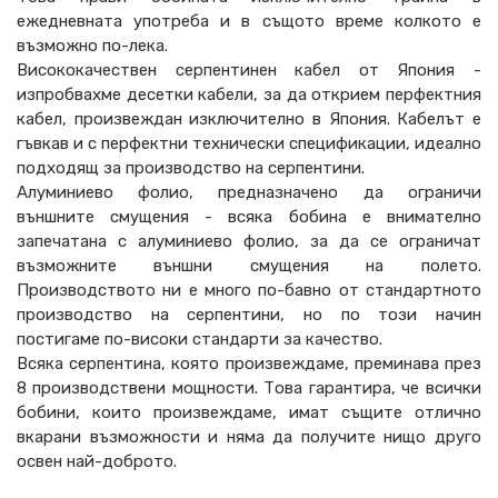
ежедневната употреба и в същото време колкото е
възможно по-лека.
Висококачествен серпентинен кабел от Япония -
изпробвахме десетки кабели, за да открием перфектния
кабел, произвеждан изключително в Япония. Кабелът е
гъвкав и с перфектни технически спецификации, идеално
подходящ за производство на серпентини.
Алуминиево фолио, предназначено да ограничи
външните смущения - всяка бобина е внимателно
запечатана с алуминиево фолио, за да се ограничат
възможните външни смущения на полето.
Производството ни е много по-бавно от стандартното
производство на серпентини, но по този начин
постигаме по-високи стандарти за качество.
Всяка серпентина, която произвеждаме, преминава през
8 производствени мощности. Това гарантира, че всички
бобини, които произвеждаме, имат същите отлично
вкарани възможности и няма да получите нищо друго
освен най-доброто.