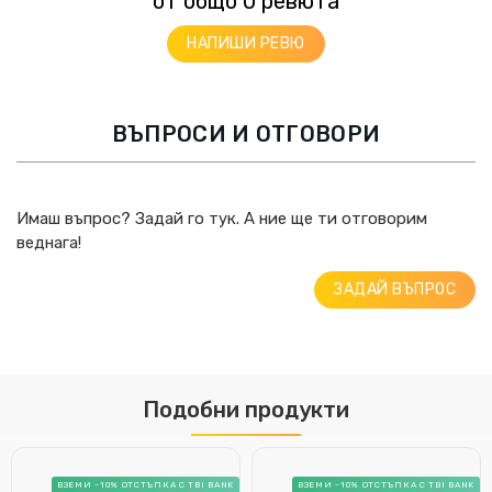
от общо 0 ревюта
НАПИШИ РЕВЮ
ВЪПРОСИ И ОТГОВОРИ
Имаш въпрос? Задай го тук. А ние ще ти отговорим
веднага!
ЗАДАЙ ВЪПРОС
Подобни продукти
ВЗЕМИ -10% ОТСТЪПКА С TBI BANK
ВЗЕМИ -10% ОТСТЪПКА С TBI BANK