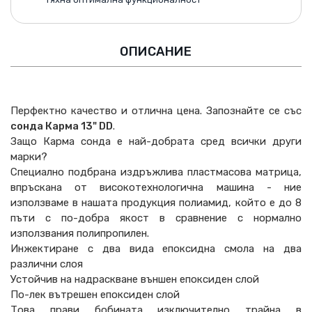
ОПИСАНИЕ
Перфектно качество и отлична цена. Запознайте се със
сонда Карма 13" DD
.
Защо Карма сонда е най-добрата сред всички други
марки?
Специално подбрана издръжлива пластмасова матрица,
впръскана от високотехнологична машина - ние
използваме в нашата продукция полиамид, който е до 8
пъти с по-добра якост в сравнение с нормално
използвания полипропилен.
Инжектиране с два вида епоксидна смола на два
различни слоя
Устойчив на надраскване външен епоксиден слой
По-лек вътрешен епоксиден слой
Това прави бобината изключително трайна в