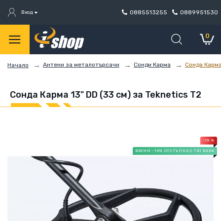
0885513255
0889951530
Вход
0
Антени за металотърсачи
Сонди Карма
Сонда Карма 
Начало
Сонда Карма 13" DD (33 см) за Teknetics Т2
-15 %
ВЗЕМИ -10% ОТСТЪПКА С TBI BANK