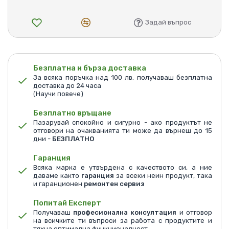
Задай въпрос
Безплатна и бърза доставка
За всяка поръчка над 100 лв. получаваш безплатна
доставка до 24 часа
(Научи повече)
Безплатно връщане
Пазарувай спокойно и сигурно - ако продуктът не
отговори на очакванията ти може да върнеш до 15
дни -
БЕЗПЛАТНО
Гаранция
Всяка марка е утвърдена с качеството си, а ние
даваме както
гаранция
за всеки неин продукт, така
и гаранционен
ремонтен сервиз
Попитай Експерт
Получаваш
професионална консултация
и отговор
на всичките ти въпроси за работа с продуктите и
тяхна оптимална функционалност