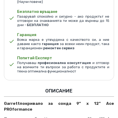
(Научи повече)
Безплатно връщане
Пазарувай спокойно и сигурно - ако продуктът не
отговори на очакванията ти може да върнеш до 15
дни -
БЕЗПЛАТНО
Гаранция
Всяка марка е утвърдена с качеството си, а ние
даваме както
гаранция
за всеки неин продукт, така
и гаранционен
ремонтен сервиз
Попитай Експерт
Получаваш
професионална консултация
и отговор
на всичките ти въпроси за работа с продуктите и
тяхна оптимална функционалност
ОПИСАНИЕ
Garrettпокривало за сонда 9” x 12” Ace
PROformance