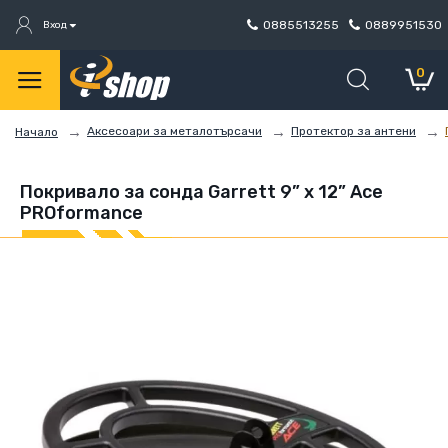
0885513255
0889951530
Вход
0
Аксесоари за металотърсачи
Протектор за антени
Начало
Покривало за сонда Garrett 9” x 12” Ace
PROformance