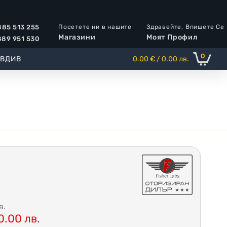
Посетете ни в нашите
Здравейте, Впишете Се
85 513 255
Магазини
Моят Профил
89 951 530
0
ОВДИВ
0.00 € / 0.00 лв.
в.
0.00 лв.