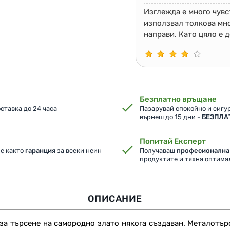
Изглежда е много чувс
използвал толкова мног
направи. Като цяло е 
Безплатно връщане
ставка до 24 часа
Пазарувай спокойно и сигур
върнеш до 15 дни -
БЕЗПЛА
Попитай Експерт
ме както
гаранция
за всеки неин
Получаваш
професионална
продуктите и тяхна оптим
ОПИСАНИЕ
за търсене на самородно злато някога създаван. Металотър