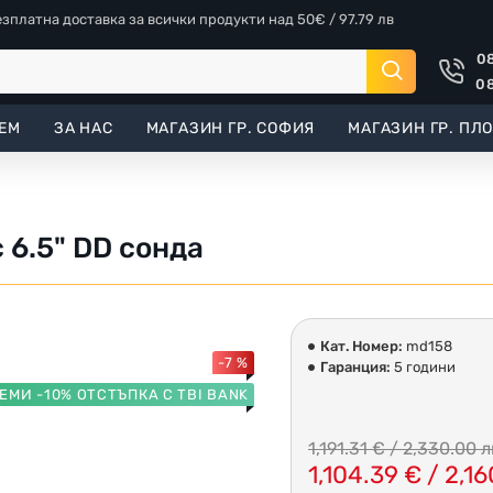
езплатна доставка за всички продукти над 50€ / 97.79 лв
08
08
ЕМ
ЗА НАС
МАГАЗИН ГР. СОФИЯ
МАГАЗИН ГР. ПЛ
 6.5" DD сонда
Кат. Номер:
md158
-7 %
Гаранция:
5 години
ЕМИ -10% ОТСТЪПКА С TBI BANK
1,191.31 € / 2,330.00 л
1,104.39 € / 2,16