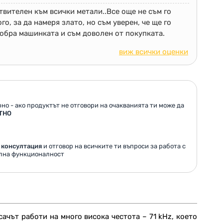
твителен към всички метали..Все още не съм го
о, за да намеря злато, но съм уверен, че ще го
добра машинката и съм доволен от покупката.
виж всички оценки
но - ако продуктът не отговори на очакванията ти може да
ТНО
 консултация
и отговор на всичките ти въпроси за работа с
ална функционалност
сачът работи на много висока честота – 71
kHz
, което