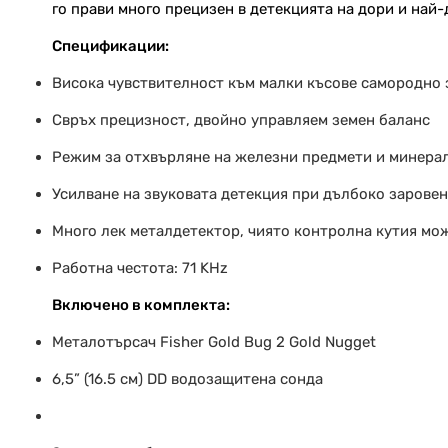
го прави много прецизен в детекцията на дори и най
Спецификации:
Висока чувствителност към малки късове самородно 
Свръх прецизност, двойно управляем земен баланс
Режим за отхвърляне на железни предмети и минера
Усилване на звуковата детекция при дълбоко зарове
Много лек металдетектор, чиято контролна кутия мож
Работна честота: 71 KHz
Включено в комплекта:
Металотърсач Fisher Gold Bug 2 Gold Nugget
6,5
”
(16.5 см)
DD
водозащитена сонда