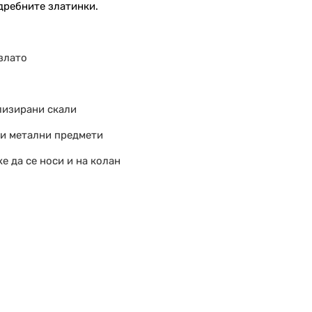
-дребните златинки.
злато
лизирани скали
ни метални предмети
е да се носи и на колан