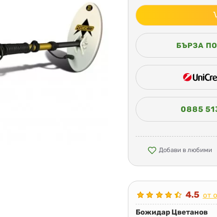
БЪРЗА П
0885 51
Добави в любими
4.5
от 
Божидар Цветанов