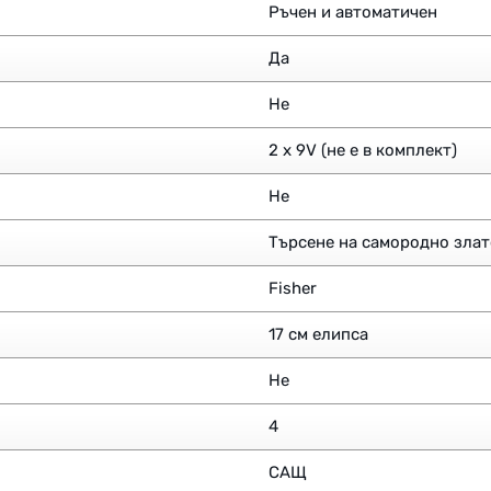
Ръчен и автоматичен
Да
Не
2 x 9V (не е в комплект)
Не
Търсене на самородно злат
Fisher
17 см елипса
Не
4
САЩ