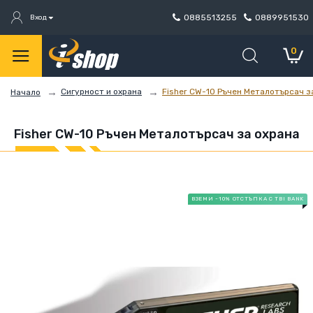
0885513255
0889951530
Вход
0
Сигурност и охрана
Fisher CW-10 Ръчен Металотърсач з
Начало
Fisher CW-10 Ръчен Металотърсач за охрана
ВЗЕМИ -10% ОТСТЪПКА С TBI BANK