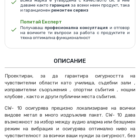
Всяка марка е утвърдена с качеството си, а ние
даваме както
гаранция
за всеки неин продукт, така
и гаранционен
ремонтен сервиз
Попитай Експерт
Получаваш
професионална консултация
и отговор
на всичките ти въпроси за работа с продуктите и
тяхна оптимална функционалност
ОПИСАНИЕ
Проектиран, за да гарантира сигурността на
чувствителни области като училища, съдебни зали ,
изправителни съоръжения , спортни събития , нощни
клубове , както и други публични
места
събития.
CW- 10 осигурява прецизно локализиране на всички
видове метал в много издръжлив пакет. CW- 10 дава
възможност за избор между аудио аларма или безшумен
режим на
вибр
ация
и осигурява оптимално ниво на
чувствителност за всички ваши нужди за сигурност
, без