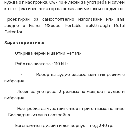
нужда от настройка
. CW- 10 е лесен за
употреба
и служи
като ефективен локатор
на
нежелани метални предмети.
Проектиран за самостоятел
но
използване или във
заедно
с Fisher MScope Portable Walkthrough Metal
Detector .
Характеристики
:
·
Открива черни и цветни метали
·
Работна честота : 110 kHz
·
Избор на
аудио аларма
или
тих режим с
вибрация
·
Лесен за
употреба
, 3
режима на мощност
,
аудио и
вибрация
·
Настройка за чувствителност при оптимално ниво
–
Без задължителна настройка
·
Ергономичен дизайн и лек корпус
– под
340 гр.