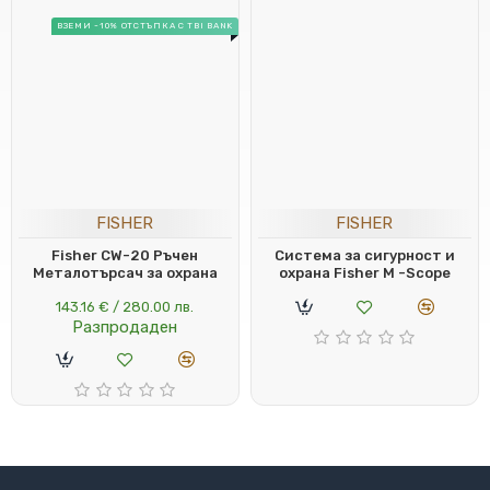
ВЗЕМИ -10% ОТСТЪПКА С TBI BANK
FISHER
FISHER
Fisher CW-20 Ръчен
Система за сигурност и
Металотърсач за охрана
охрана Fisher M -Scope
143.16 € / 280.00 лв.
Разпродаден